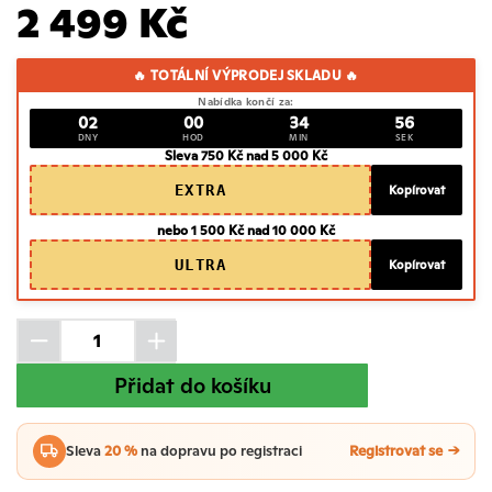
2 499 Kč
🔥 TOTÁLNÍ VÝPRODEJ SKLADU 🔥
Nabídka končí za:
02
00
34
55
DNY
HOD
MIN
SEK
Sleva 750 Kč nad 5 000 Kč
EXTRA
Kopírovat
nebo 1 500 Kč nad 10 000 Kč
ULTRA
Kopírovat
Přidat do košíku
Sleva
20 %
na dopravu po registraci
Registrovat se