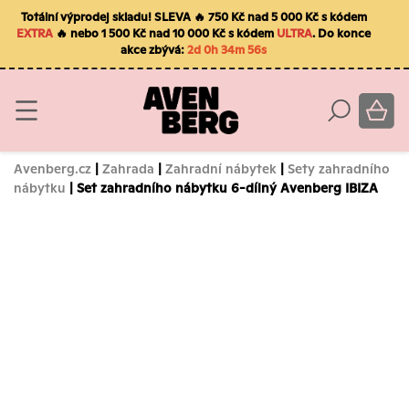
Totální výprodej skladu! SLEVA 🔥 750 Kč nad 5 000 Kč s kódem
EXTRA
🔥 nebo 1 500 Kč nad 10 000 Kč s kódem
ULTRA
. Do konce
akce zbývá:
2d 0h 34m 55s
Avenberg.cz
|
Zahrada
|
Zahradní nábytek
|
Sety zahradního
nábytku
| Set zahradního nábytku 6-dílný Avenberg IBIZA