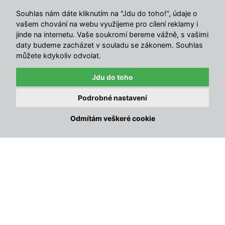
Jako třešnička na dortu je tady velký slunečník, který ladí s
Souhlas nám dáte kliknutím na "Jdu do toho!", údaje o
čalouněním.
S touhle sestavou bude vaše terasa vypadat
vašem chování na webu využijeme pro cílení reklamy i
jako VIP sekce v luxusním beach clubu.
Takže, připraveni
jinde na internetu. Vaše soukromí bereme vážně, s vašimi
daty budeme zacházet v souladu se zákonem. Souhlas
na
zahradní párty
snů?
můžete kdykoliv odvolat.
Vlastnosti
Jdu do toho
Luxusní set 4 křesel Alina a stolu Ibiza z pevných
Podrobné nastavení
ocelových profilů
✕
🛍
26 zákazníků
koupilo tento týden
Odmítám veškeré cookie
Komaxitová úprava v šedo-stříbrné barvě
zabraňující přehřívání na slunci
Vysoká pevnost a trvanlivost díky kvalitnímu
materiálu a moderní výrobě
Snadná manipulace a skladování – stohovatelná
křesla, demontovatelný stůl
Vhodné pro interiéry, exteriéry i pergolové