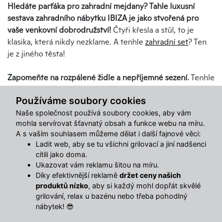
Hledáte parťáka pro zahradní mejdany? Tahle luxusní
sestava zahradního nábytku IBIZA je jako stvořená pro
vaše venkovní dobrodružství!
Čtyři křesla a stůl, to je
klasika, která nikdy nezklame. A tenhle
zahradní set
? Ten
je z jiného těsta!
Zapomeňte na rozpálené židle a nepříjemné sezení.
Tenhle
nábytek má šedo-stříbrný kabát, který ho chrání před
Používáme soubory cookies
sluncem lépe než opalovací krém.
Naše společnost používá soubory cookies, aby vám
mohla servírovat šťavnatý obsah a funkce webu na míru.
A konstrukce? Ta je ocelová, pevná jako skála.
Ale nebojte,
A s vaším souhlasem můžeme dělat i další fajnové věci:
není ti žádná těžká váha.
A když přijde zima? Židle
Ladit web, aby se tu všichni grilovací a jiní nadšenci
naskládáte na sebe, stůl rozložíte a šup s ním třeba do
cítili jako doma.
garáže.
Ukazovat vám reklamu šitou na míru.
Díky efektivnější reklamě
držet ceny našich
Křesla jsou potažená speciální tkaninou Blacktex.
Stůl je
produktů nízko
, aby si každý mohl dopřát skvělé
opatřen deskou z matného tvrzeného skla, na kterém
grilování, relax u bazénu nebo třeba pohodlný
nábytek! 😎
neuvidíte otisky prstů ani po té nejdivočejší grilovačce.