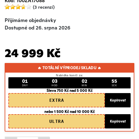
Kód: 100ZA17088
(3 recenzí)
Přijímáme objednávky
Dostupné od 26. srpna 2026
24 999 Kč
🔥 TOTÁLNÍ VÝPRODEJ SKLADU 🔥
Nabídka končí za:
01
03
02
54
DNY
HOD
MIN
SEK
Sleva 750 Kč nad 5 000 Kč
EXTRA
Kopírovat
nebo 1 500 Kč nad 10 000 Kč
ULTRA
Kopírovat