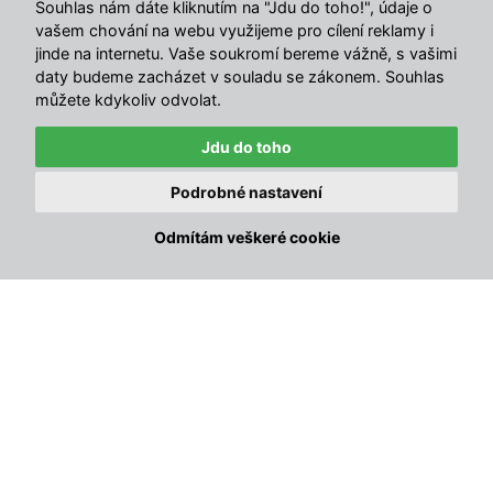
Souhlas nám dáte kliknutím na "Jdu do toho!", údaje o
povrchu oceli.Domek je možné použít k uskladnění
vašem chování na webu využijeme pro cílení reklamy i
zahrádkářských, sportovních, bazénových, grilovacích,
jinde na internetu. Vaše soukromí bereme vážně, s vašimi
campingových, motoristických a hlavně i jako garáž.
daty budeme zacházet v souladu se zákonem. Souhlas
Domek doporučujeme postavit na jakoukoliv rovnou a
můžete kdykoliv odvolat.
pevnou plochu (beton, dlažba).
Upozornění:
Jdu do toho
Pokud máte v úmyslu stavbu zděné nebo betonové
Podrobné nastavení
podezdívky, tak ji stavte až po zakoupení domku a jeho
přesném zaměření.
Odmítám veškeré cookie
Parametry:
Kvalitnější materiál bočních stěn s min. tl. 0,3 mm,
ošetřený práškovou barvou
Žárově zinkovaný rám a konstrukce domku
Možnost volby montáže bočních dveří na pravou či levou
stranu
VELIKOST : 6,02 x 3,0 metru