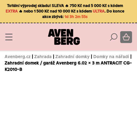
Totální výprodej skladu! SLEVA 🔥 750 Kč nad 5 000 Kč s kódem
EXTRA
🔥 nebo 1 500 Kč nad 10 000 Kč s kódem
ULTRA
. Do konce
akce zbývá:
1d 3h 2m 54s
Avenberg.cz
|
Zahrada
|
Zahradní domky
|
Domky na nářadí
|
Zahradní domek / garáž Avenberg 6.02 x 3 m ANTRACIT CG-
K2010-B