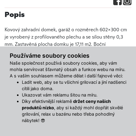
Popis
Kovový zahradní domek, garáž o rozměrech 602×300 cm
je vyrobený z profilovaného plechu a se sílou stěny 0,3
mm. Zastavěná plocha domku je 17,11 m2. Boční
zabudované dveře poskytují komfort bočního východu z
Používáme soubory cookies
domku. Čelní dvoukřídlá vrata o rozměru 212 x 186 cm jsou
Naše společnost používá soubory cookies, aby vám
dostatečně velká i pro větší automobily typu SUV.
mohla servírovat šťavnatý obsah a funkce webu na míru.
Zahradní domek , garáž - dvoukřídlá vrata + boční vchod
A s vaším souhlasem můžeme dělat i další fajnové věci:
6,02 x 3,0 m
Ladit web, aby se tu všichni grilovací a jiní nadšenci
Zahradní domky nejvyšší kvality pro zákazníky, kteří ocení
cítili jako doma.
robustní konstrukci a a vysokou úroveň dílenského
Ukazovat vám reklamu šitou na míru.
Díky efektivnější reklamě
držet ceny našich
zpracování. Domky jsou navíc jako jediné na českém trhu
produktů nízko
, aby si každý mohl dopřát skvělé
kompletně vyrobené z žárově pozinkovaného plechu.
grilování, relax u bazénu nebo třeba pohodlný
Jedná se o klasickou technologii zinkování nejvyšší kvality,
nábytek! 😎
kdy je ocelový plech na krátkou chvíli ponořen do vany z
roztaveným zinkem, který pak v tenké vrstvičce zůstane na