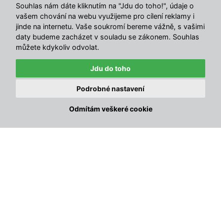
Souhlas nám dáte kliknutím na "Jdu do toho!", údaje o
Praktická a
snadno uskladnitelná sestava
.
vašem chování na webu využijeme pro cílení reklamy i
jinde na internetu. Vaše soukromí bereme vážně, s vašimi
daty budeme zacházet v souladu se zákonem. Souhlas
Detaily produktu
můžete kdykoliv odvolat.
Čalounění:
2x komfortní Ambiente polstr o síle 5cm
Jdu do toho
Látka:
polyester s hustotou 160 g/m²
Barva ratanu:
hnědá
Podrobné nastavení
Barva čalounění/polstru:
béžová
✕
🛍
9 zákazníků
koupilo tento týden
Počet míst:
2 osoby
Odmítám veškeré cookie
Rozměry
Rozměr křesla:
55x58x80 cm
Rozměr stolku:
40x40x40 cm
Nosnost křesel:
120 kg