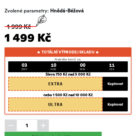
Zvolené parametry:
Hnědá-Béžová
1 999 Kč
1 499 Kč
🔥 TOTÁLNÍ VÝPRODEJ SKLADU 🔥
Nabídka končí za:
03
10
00
10
DNY
HOD
MIN
SEK
Sleva 750 Kč nad 5 000 Kč
EXTRA
Kopírovat
nebo 1 500 Kč nad 10 000 Kč
ULTRA
Kopírovat