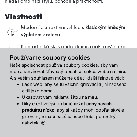
hledá kombinaci stylu, pohodlí a praktičnosti.
Vlastnosti
Moderní a atraktivní vzhled s
klasickým hnědým
výpletem z ratanu
.
Komfortní křesla s područkami a polstrování pro
vysoký komfort sezení
.
Používáme soubory cookies
Naše společnost používá soubory cookies, aby vám
Praktický
konferenční stolek s 5 mm čirým
mohla servírovat šťavnatý obsah a funkce webu na míru.
tvrzeným sklem
pro občerstvení.
A s vaším souhlasem můžeme dělat i další fajnové věci:
Ladit web, aby se tu všichni grilovací a jiní nadšenci
Robustní kovová konstrukce
pro dlouhou
cítili jako doma.
životnost.
Ukazovat vám reklamu šitou na míru.
Díky efektivnější reklamě
držet ceny našich
Voděodolné čalounění pro
snadnou údržbu
.
produktů nízko
, aby si každý mohl dopřát skvělé
grilování, relax u bazénu nebo třeba pohodlný
nábytek! 😎
Ideální pro využití v
menších i větších venkovních
prostorech
.