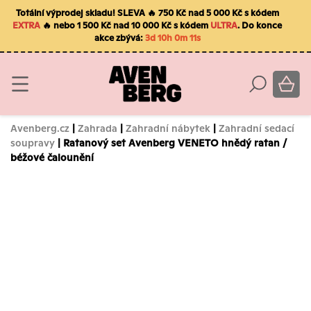
Totální výprodej skladu! SLEVA 🔥 750 Kč nad 5 000 Kč s kódem
EXTRA
🔥 nebo 1 500 Kč nad 10 000 Kč s kódem
ULTRA
. Do konce
akce zbývá:
3d 10h 0m 10s
Avenberg.cz
|
Zahrada
|
Zahradní nábytek
|
Zahradní sedací
soupravy
| Ratanový set Avenberg VENETO hnědý ratan /
béžové čalounění