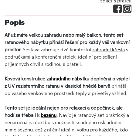
Sdílet s přáteli
Popis
Ať už máte velkou zahradu nebo malý balkon, tento set
ratanového nábytku přináší řešení pro každý váš venkovní
prostor.
Sestava zahrnuje dvě komfortní
zahradní křesla
s
područkami a konferenční stolek, ideální pro sdílení
příjemných chvil s rodinou a přáteli.
Kovová konstrukce
zahradního nábytku
doplněná o výplet
z UV rezistentního ratanu v klasické hnědé barvě
přináší
do vašeho venkovního prostředí teplý a přívětivý vzhled.
Tento set je ideální nejen pro relaxaci a odpočinek, ale
hodí se třeba i k
bazénu
.
Navíc je ratanový set praktický a
nenáročná na údržbu s možností snadného uskladnění
mimo sezónu, což z ní činí ideální volbu pro každého, kdo