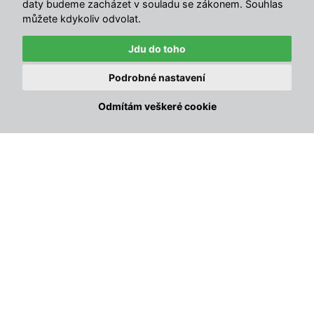
daty budeme zacházet v souladu se zákonem. Souhlas
můžete kdykoliv odvolat.
Výkonný plynový ohřev pro celoroční využití
Jdu do toho
✕
Piezoelektrické zapalování
pro snadné použití
Právě zakoupeno · před 2 h
Podrobné nastavení
Ratanový set Avenberg VENETO černý ratan / šedé
🔥
čalounění
Odmítám veškeré cookie
Hana, Brodek u Přerova
Automatický bezpečnostní systém
Vhodný na terasu i do zahrady
Stabilní konstrukce
Regulovatelný výkon
Ochrana proti převrhnutí