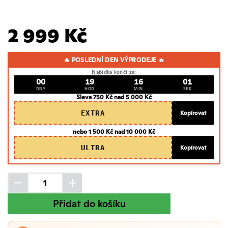
2 999 Kč
🔥 POSLEDNÍ DEN VÝPRODEJE 🔥
Nabídka končí za:
00
19
16
00
DNY
HOD
MIN
SEK
Sleva 750 Kč nad 5 000 Kč
EXTRA
Kopírovat
nebo 1 500 Kč nad 10 000 Kč
ULTRA
Kopírovat
Přidat do košíku