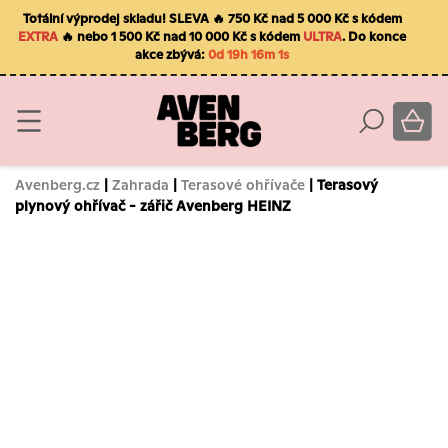
Totální výprodej skladu! SLEVA 🔥 750 Kč nad 5 000 Kč s kódem
EXTRA
🔥 nebo 1 500 Kč nad 10 000 Kč s kódem
ULTRA
. Do konce
akce zbývá:
0d 19h 16m 0s
Avenberg.cz
|
Zahrada
|
Terasové ohřívače
| Terasový
plynový ohřívač - zářič Avenberg HEINZ