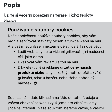
Popis
Užijte si večerní posezení na terase, i když teploty
klesnou!
Plynový ohřívač
promění vaši zahradu či terasu v útulné
Používáme soubory cookies
místo i během chladnějších večerů. Díky výkonnému
Naše společnost používá soubory cookies, aby vám
ohřevu si můžete prodloužit venkovní sezónu od jara až do
mohla servírovat šťavnatý obsah a funkce webu na míru.
podzimu.
A s vaším souhlasem můžeme dělat i další fajnové věci:
Ladit web, aby se tu všichni grilovací a jiní nadšenci
cítili jako doma.
O vaši bezpečnost je postaráno.
Zářič disponuje
Ukazovat vám reklamu šitou na míru.
piezoelektrickým zapalováním a chytrým bezpečnostním
Díky efektivnější reklamě
držet ceny našich
systémem. Ten automaticky vypne přívod plynu při
produktů nízko
, aby si každý mohl dopřát skvělé
náhodném převrhnutí nebo zhasnutí plamene ve větru.
grilování, relax u bazénu nebo třeba pohodlný
nábytek! 😎
Tip pro delší životnost:
Pořiďte si k zářiči ochrannou
plachtu PATIO, která ho spolehlivě ochrání před deštěm a
Souhlas nám dáte kliknutím na "Jdu do toho!", údaje o
nepřízní počasí.
vašem chování na webu využijeme pro cílení reklamy i
jinde na internetu. Vaše soukromí bereme vážně, s vašimi
Vlastnosti