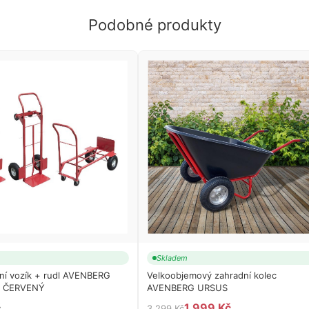
Podobné produkty
Skladem
ní vozík + rudl AVENBERG
Velkoobjemový zahradní kolec
 ČERVENÝ
AVENBERG URSUS
č
1 999 Kč
3 299 Kč