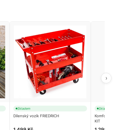
›
Skladem
Skladem
Dílenský vozík FRIEDRICH
Komfortní zahradní
KIT
1 499 Kč
1 299 Kč