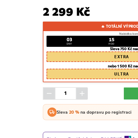
2 299 Kč
🔥 TOTÁLNÍ VÝPRO
Nabídka kon
03
15
DNY
HOD
Sleva 750 Kč na
EXTRA
nebo 1 500 Kč na
ULTRA
Sleva
20 %
na dopravu po registraci