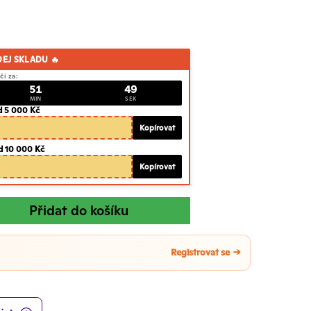
DEJ SKLADU 🔥
čí za:
51
48
MIN
SEK
d 5 000 Kč
Kopírovat
d 10 000 Kč
Kopírovat
Přidat do košíku
Registrovat se