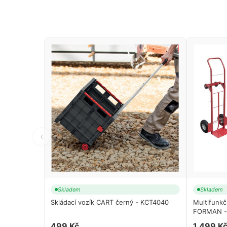
‹
Skladem
Skladem
Skládací vozík CART černý - KCT4040
Multifunkč
FORMAN -
499 Kč
1 499 K