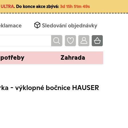
m
ULTRA
. Do konce akce zbývá:
3d 15h 51m 48s
eklamace
Sledování objednávky
 potřeby
Zahrada
kárka - výklopné bočnice HAUSER