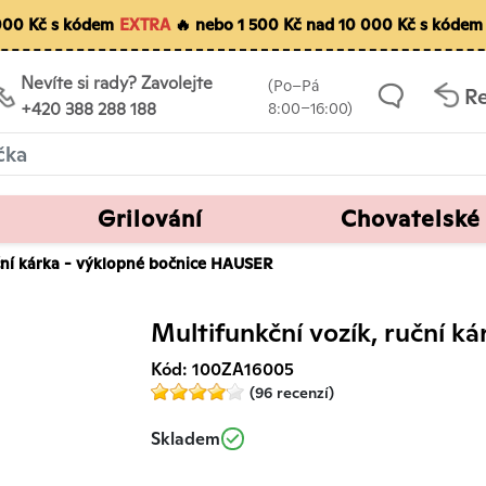
 000 Kč s kódem
EXTRA
🔥 nebo 1 500 Kč nad 10 000 Kč s kóde
Nevíte si rady? Zavolejte
(Po–Pá
R
+420 388 288 188
8:00–16:00)
Grilování
Chovatelské
uční kárka - výklopné bočnice HAUSER
Multifunkční vozík, ruční 
Kód: 100ZA16005
(96 recenzí)
Skladem