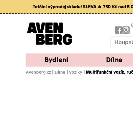
Totální výprodej skladu! SLEVA 🔥 750 Kč nad 5
Bydlení
Dílna
Avenberg.cz
|
Dílna
|
Vozíky
| Multifunkční vozík, r