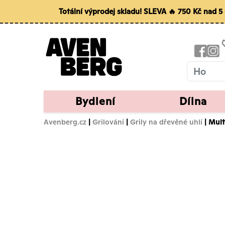
Totální výprodej skladu! SLEVA 🔥 750 Kč nad 
Bydlení
Dílna
Avenberg.cz
|
Grilování
|
Grily na dřevěné uhlí
| Mult