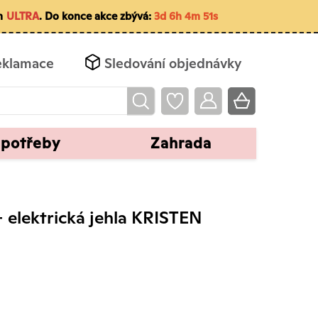
m
ULTRA
. Do konce akce zbývá:
3d 6h 4m 50s
eklamace
Sledování objednávky
 potřeby
Zahrada
+ elektrická jehla KRISTEN