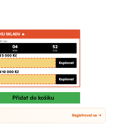
DEJ SKLADU 🔥
čí za:
04
51
MIN
SEK
d 5 000 Kč
Kopírovat
d 10 000 Kč
Kopírovat
Přidat do košíku
Registrovat se