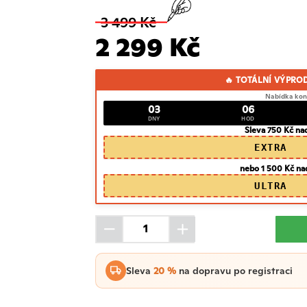
3 499 Kč
2 299 Kč
🔥 TOTÁLNÍ VÝPRO
Nabídka kon
03
06
DNY
HOD
Sleva 750 Kč na
EXTRA
nebo 1 500 Kč na
ULTRA
Sleva
20 %
na dopravu po registraci