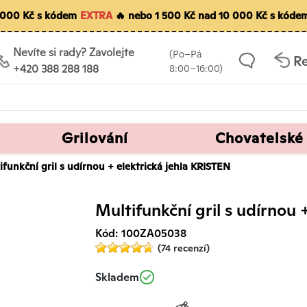
5 000 Kč s kódem
EXTRA
🔥 nebo 1 500 Kč nad 10 000 Kč s kóde
Nevíte si rady? Zavolejte
(Po–Pá
R
+420 388 288 188
8:00–16:00)
Grilování
Chovatelské
ifunkční gril s udírnou + elektrická jehla KRISTEN
Multifunkční gril s udírnou 
Kód: 100ZA05038
(74 recenzí)
Skladem