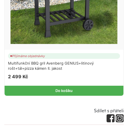
Přijímáme objednávky
Multifunkční BBQ gril Avenberg GENIUS+litinový
rošt+tál+pizza kámen II. jakost
2 499 Kč
Do košíku
Sdílet s přáteli