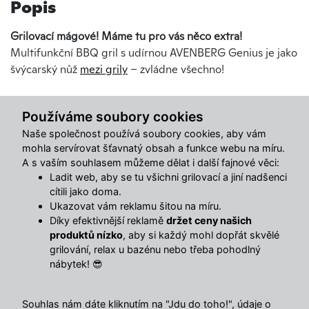
Popis
Grilovací mágové! Máme tu pro vás něco extra!
Multifunkční BBQ gril s udírnou AVENBERG Genius je jako
švýcarský nůž
mezi grily
– zvládne všechno!
Raz, dva, tři a vaše jídlo získá to pravé kouřové aroma.
Používáme soubory cookies
Milovníci klasického grilování, tohle je váš sen! A co je
Naše společnost používá soubory cookies, aby vám
GOURMET systém? To je teprve paráda!
mohla servírovat šťavnatý obsah a funkce webu na míru.
A s vaším souhlasem můžeme dělat i další fajnové věci:
Litinová mřížka, grilovací tál, pizza kámen - prostě veškerá
Ladit web, aby se tu všichni grilovací a jiní nadšenci
paráda v jednom!
Chcete dnes steaky, zítra pizzu a pozítří
cítili jako doma.
asijskou kuchyni? Žádný problém! Tento gril zvládne
Ukazovat vám reklamu šitou na míru.
všechno, co si vaše chuťové pohárky zamanou.
Díky efektivnější reklamě
držet ceny našich
produktů nízko
, aby si každý mohl dopřát skvělé
Vlastnosti
grilování, relax u bazénu nebo třeba pohodlný
nábytek! 😎
Multifunkční BBQ gril s udírnou pro klasické
grilování s kouřovým aroma
Souhlas nám dáte kliknutím na "Jdu do toho!", údaje o