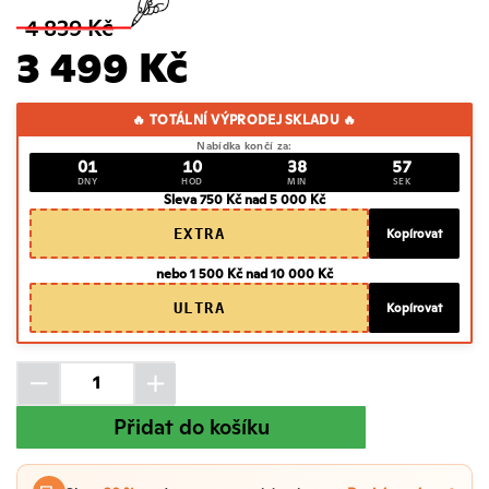
4 839 Kč
3 499 Kč
🔥 TOTÁLNÍ VÝPRODEJ SKLADU 🔥
Nabídka končí za:
01
10
38
56
DNY
HOD
MIN
SEK
Sleva 750 Kč nad 5 000 Kč
EXTRA
Kopírovat
nebo 1 500 Kč nad 10 000 Kč
ULTRA
Kopírovat
Přidat do košíku