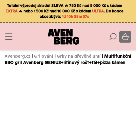
Totální výprodej skladu! SLEVA 🔥 750 Kč nad 5 000 Kč s kódem
EXTRA
🔥 nebo 1 500 Kč nad 10 000 Kč s kódem
ULTRA
. Do konce
akce zbývá:
1d 10h 38m 55s
Avenberg.cz
|
Grilování
|
Grily na dřevěné uhlí
| Multifunkční
BBQ gril Avenberg GENIUS+litinový rošt+tál+pizza kámen