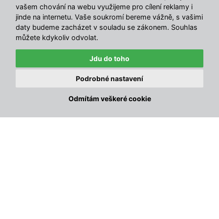
vašem chování na webu využijeme pro cílení reklamy i
GOURMET systém s výměnnými díly zdarma
jinde na internetu. Vaše soukromí bereme vážně, s vašimi
daty budeme zacházet v souladu se zákonem. Souhlas
můžete kdykoliv odvolat.
Robustní litinová grilovací mřížka s výměnným
středem – skvělá tepelná vodivost a akumulace
Jdu do toho
tepla
Podrobné nastavení
Grilovací tál typu Plancha
pro přípravu
✕
Právě zakoupeno · před 4 min
bramboráků, lívanců, mořských plodů i steaků
🔥
Kámen na pizzu + nůž SALVATORE
Odmítám veškeré cookie
Tomáš, Havířov 4
Pizza kámen pro křupavou domácí pizzu, pita chléb
a koláče
Výškově nastavitelné ohniště
pro snadnou regulaci
teploty
Praktická čelní dvířka pro pohodlné přikládání
během grilování
Vhodný pro grilování, uzení, pečení, pomalé vaření
i udržování teploty