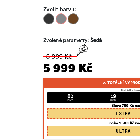
Zvolit barvu:
Zvolené parametry:
Šedá
6 999 Kč
5 999 Kč
🔥 TOTÁLNÍ VÝPRO
Nabídka kon
02
19
DNY
HOD
Sleva 750 Kč na
EXTRA
nebo 1 500 Kč na
ULTRA