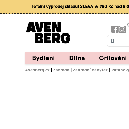
Totální výprodej skladu! SLEVA 🔥 750 Kč nad 5
Bydlení
Dílna
Grilování
Avenberg.cz
|
Zahrada
|
Zahradní nábytek
|
Ratanov