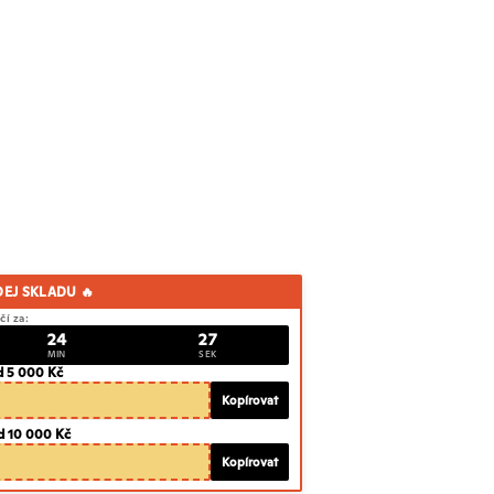
DEJ SKLADU 🔥
čí za:
24
26
MIN
SEK
d 5 000 Kč
Kopírovat
d 10 000 Kč
Kopírovat