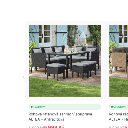
‹
Skladem
Skladem
Rohová ratanová zahradní souprava
Rohová rat
ALTEA - Antracitová
ALTEA - H
5 999 Kč
5
6 999 Kč
6 999 Kč