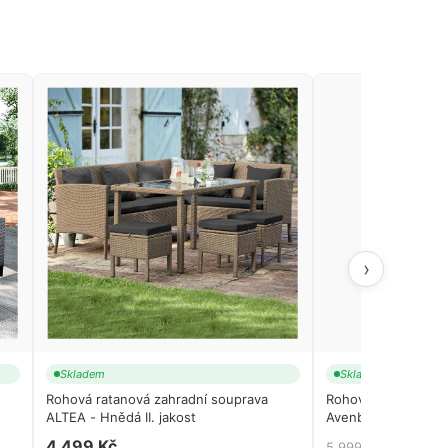
›
Skladem
Skladem
Rohová ratanová zahradní souprava
Rohová ratanová se
ALTEA - Hnědá II. jakost
Avenberg Calypso -
4 499 Kč
4 999 K
5 999 Kč