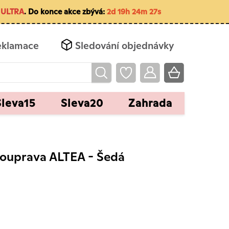
ULTRA
. Do konce akce zbývá:
2d 19h 24m 25s
eklamace
Sledování objednávky
Sleva15
Sleva20
Zahrada
souprava ALTEA - Šedá