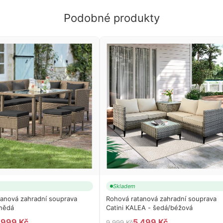
Podobné produkty
Skladem
anová zahradní souprava
Rohová ratanová zahradní souprava
nědá
Catini KALEA - šedá/béžová
 999 Kč
5 499 Kč
9 999 Kč