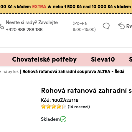
 000 Kč s kódem
EXTRA
🔥 nebo 1 500 Kč nad 10 000 Kč s kódem
Nevíte si rady? Zavolejte
(Po–Pá
R
+420 388 288 188
8:00–16:00)
Chovatelské potřeby
Sleva10
ý nábytek
| Rohová ratanová zahradní souprava ALTEA - Šedá
Rohová ratanová zahradní 
Kód: 100ZA23118
(14 recenzí)
Skladem